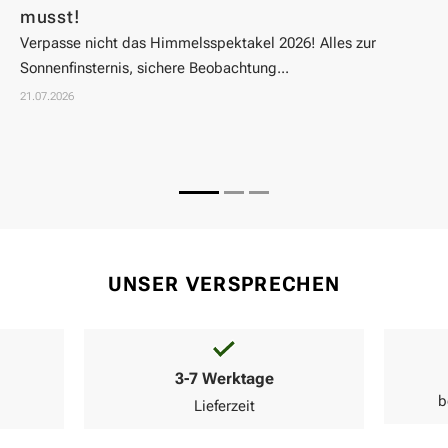
musst!
Un
Verpasse nicht das Himmelsspektakel 2026! Alles zur
Ob
Sonnenfinsternis, sichere Beobachtung...
Seh
21.07.2026
06.
UNSER VERSPRECHEN
3-7 Werktage
b
Lieferzeit