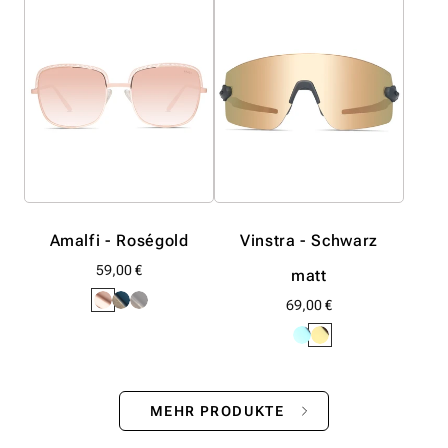
Amalfi - Roségold
Vinstra - Schwarz
Normaler
59,00 €
matt
Preis
Normaler
69,00 €
Preis
MEHR PRODUKTE