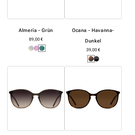
Almería - Grün
Ocana - Havanna-
Normaler
89,00 €
Dunkel
Preis
Normaler
39,00 €
Preis