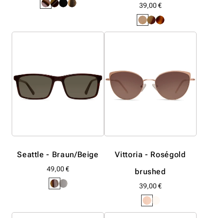
Preis
Normaler
39,00 €
Preis
Seattle - Braun/Beige
Vittoria - Roségold
Normaler
49,00 €
brushed
Preis
Normaler
39,00 €
Preis