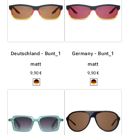
I
E
:
Deutschland - Bunt_1
Germany - Bunt_1
matt
matt
Normaler
9,90 €
Normaler
9,90 €
Preis
Preis