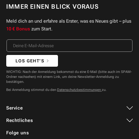
IMMER EINEN BLICK VORAUS
Meld dich an und erfahre als Erster, was es Neues gibt – plus
10 € Bonus
zum Start.
LOS GEHT’S
WICHTIG: Nach der Anmeldung bekommst du eine E-Mail (bitte auch im SPAM-
Ordner nachsehen) mit einem Link, um deine Newsletter-Anmeldung zu
bestätigen.
Bei Anmeldung stimmst du den
Datenschutzbestimmungen
zu.
Service
Rechtliches
Folge uns