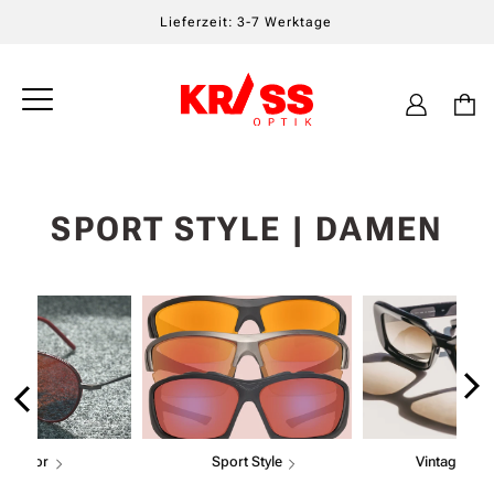
Lieferzeit: 3-7 Werktage
Einloggen
Warenkor
K
SPORT STYLE | DAMEN
A
T
E
G
O
Aviator
Sport Style
Vintage Sun
R