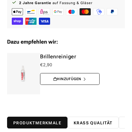
2 Jahre Garantie
auf Fassung & Gläser
Dazu empfehlen wir:
Brillenreiniger
€2,90
PRODUKTMERKMALE
KRASS QUALITÄT
AB