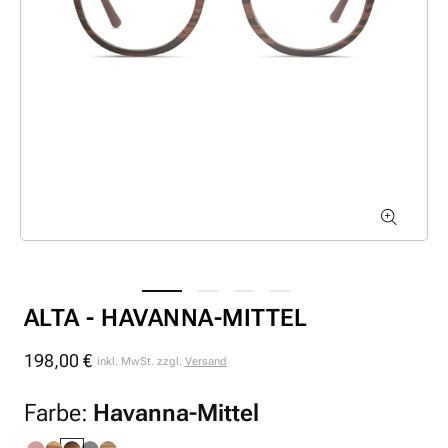
ALTA - HAVANNA-MITTEL
198,00 €
Normaler
inkl. MwSt. zzgl.
Versand
Preis
Farbe:
Havanna-Mittel