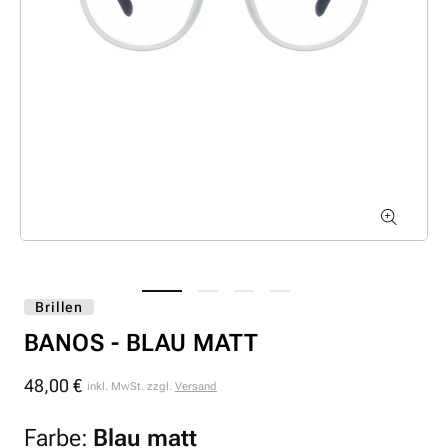
Brillen
BANOS - BLAU MATT
48,00 €
Normaler
inkl. MwSt. zzgl.
Versand
Preis
Farbe:
Blau matt