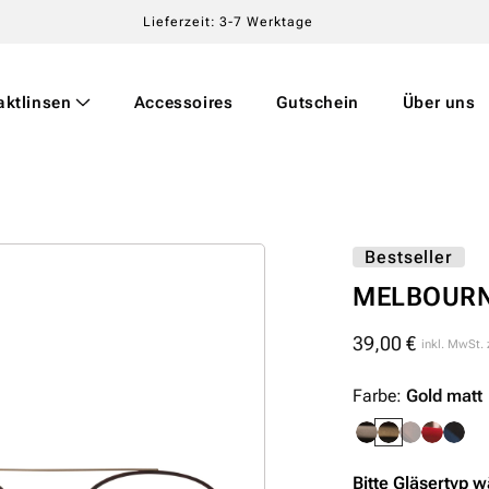
Lieferzeit: 3-7 Werktage
aktlinsen
Accessoires
Gutschein
Über uns
Bestseller
MELBOURN
39,00 €
Normaler
inkl. MwSt.
Preis
Farbe:
Gold matt
Bitte Gläsertyp w