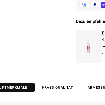
Dazu empfehle
B
€
UKTMERKMALE
KRASS QUALITÄT
ABMESS