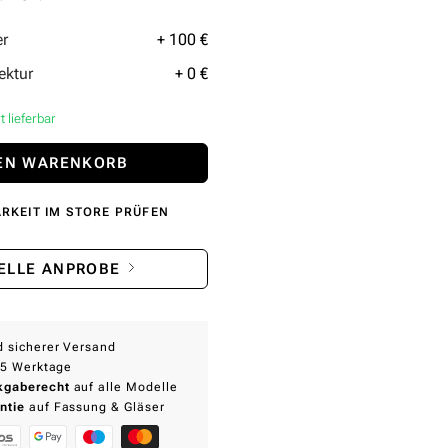
er
+ 100 €
ektur
+ 0 €
 lieferbar
DEN WARENKORB
RKEIT IM STORE PRÜFEN
ELLE ANPROBE
d sicherer Versand
3-5 Werktage
kgaberecht
auf alle Modelle
ntie
auf Fassung & Gläser