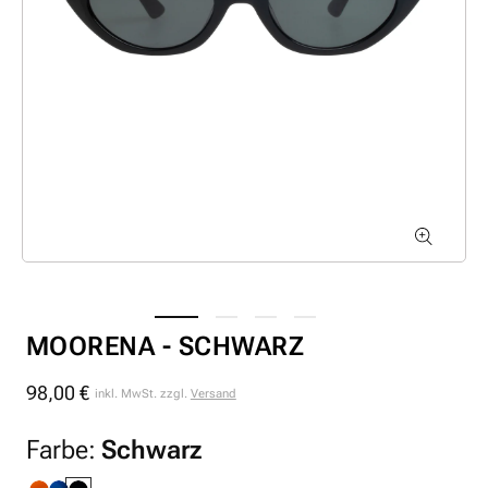
MOORENA - SCHWARZ
98,00 €
Normaler
inkl. MwSt. zzgl.
Versand
Preis
Farbe:
Schwarz