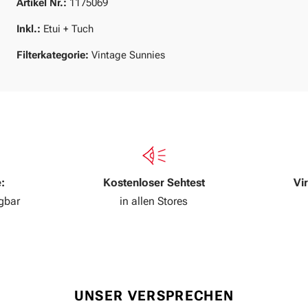
Artikel Nr.:
1175069
Inkl.:
Etui + Tuch
Filterkategorie:
Vintage Sunnies
:
Kostenloser Sehtest
Vi
ügbar
in allen Stores
UNSER VERSPRECHEN