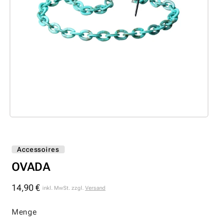
Accessoires
OVADA
14,90 €
Normaler
inkl. MwSt. zzgl.
Versand
Preis
Menge