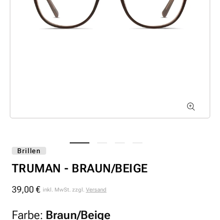
Brillen
TRUMAN - BRAUN/BEIGE
39,00 €
Normaler
inkl. MwSt. zzgl.
Versand
Preis
Farbe:
Braun/Beige