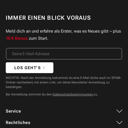
IMMER EINEN BLICK VORAUS
Meld dich an und erfahre als Erster, was es Neues gibt – plus
10 € Bonus
zum Start.
LOS GEHT’S
WICHTIG: Nach der Anmeldung bekommst du eine E-Mail (bitte auch im SPAM-
Ordner nachsehen) mit einem Link, um deine Newsletter-Anmeldung zu
bestätigen.
Bei Anmeldung stimmst du den
Datenschutzbestimmungen
zu.
Service
Rechtliches