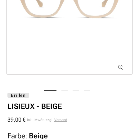
Brillen
LISIEUX - BEIGE
39,00 €
Normaler
inkl. MwSt. zzgl.
Versand
Preis
Farbe:
Beige