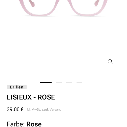
Brillen
LISIEUX - ROSE
39,00 €
Normaler
inkl. MwSt. zzgl.
Versand
Preis
Farbe:
Rose