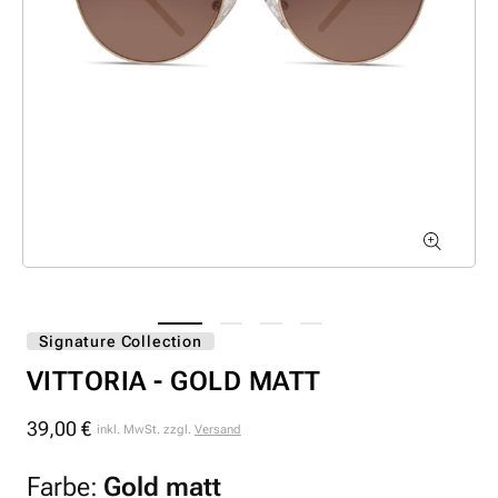
Signature Collection
VITTORIA - GOLD MATT
39,00 €
Normaler
inkl. MwSt. zzgl.
Versand
Preis
Farbe:
Gold matt