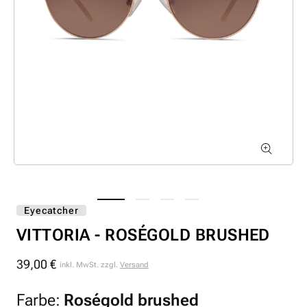
Eyecatcher
VITTORIA - ROSÉGOLD BRUSHED
39,00 €
Normaler
inkl. MwSt. zzgl.
Versand
Preis
Farbe:
Roségold brushed